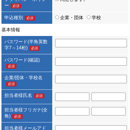
ー
必須
申込種別
企業・団体
学校
必須
基本情報
パスワード(半角英数
字7～14桁)
必須
パスワード(確認)
必須
企業/団体・学校名
必須
担当者様氏名
必須
担当者様フリガナ(全
角)
必須
担当者様メールアド