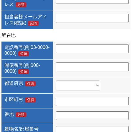
レス
必須
担当者様メールアド
レス(確認)
必須
所在地
電話番号(例:03-0000-
0000)
必須
郵便番号(例:000-
0000)
必須
都道府県
必須
市区町村
必須
番地
必須
建物名/部屋番号