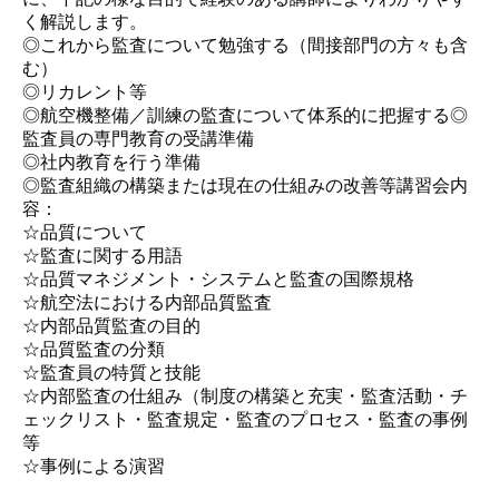
く解説します。
◎これから監査について勉強する（間接部門の方々も含
む）
◎リカレント等
◎航空機整備／訓練の監査について体系的に把握する◎
監査員の専門教育の受講準備
◎社内教育を行う準備
◎監査組織の構築または現在の仕組みの改善等講習会内
容：
☆品質について
☆監査に関する用語
☆品質マネジメント・システムと監査の国際規格
☆航空法における内部品質監査
☆内部品質監査の目的
☆品質監査の分類
☆監査員の特質と技能
☆内部監査の仕組み（制度の構築と充実・監査活動・チ
ェックリスト・監査規定・監査のプロセス・監査の事例
等
☆事例による演習