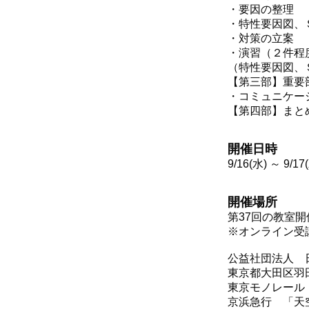
・要因の整理
・特性要因図、
・対策の立案
・演習（２件程
（特性要因図、
【第三部】重要
・コミュニケ
【第四部】まと
開催日時
9/16(水) ～ 9/1
開催場所
第37回の教室
※オンライン受
公益社団法人 
東京都大田区羽田
東京モノレール
京浜急行 「天