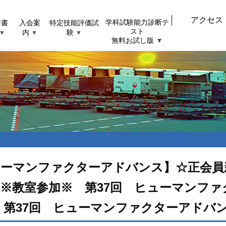
アクセス
行書
入会案
特定技能評価試
学科試験能力診断テ
スト
内
験
▼
▼
▼
無料お試し版
▼
ューマンファクターアドバンス】☆正会員
※教室参加※ 第37回 ヒューマンファ
 第37回 ヒューマンファクターアドバ