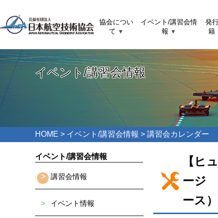
協会につい
イベント/講習会情
発
て
報
籍
▼
▼
イベント/講習会情報
HOME
>
イベント/講習会情報
> 講習会カレンダー
イベント/講習会情報
【ヒ
>
講習会情報
ージ 
ース）
>
イベント情報