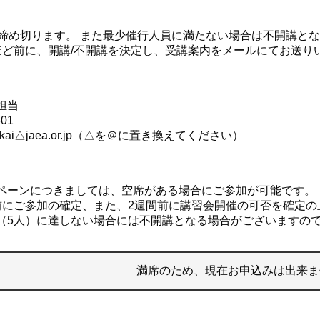
第締め切ります。 また最少催行人員に満たない場合は不開講と
ほど前に、開講/不開講を決定し、受講案内をメールにてお送り
会担当
601
syukai△jaea.or.jp（△を＠に置き換えてください）
ペーンにつきましては、空席がある場合にご参加が可能です。
にご参加の確定、また、2週間前に講習会開催の可否を確定の
5人）に達しない場合には不開講となる場合がございますの
満席のため、現在お申込みは出来ま