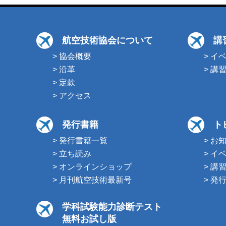
航空技術協会について
講
> 協会概要
> イ
> 沿革
> 講
> 定款
> アクセス
発行書籍
ト
> 発行書籍一覧
> お
> 立ち読み
> イ
> オンラインショップ
> 講
> 月刊航空技術最新号
> 発
学科試験能力診断テスト
無料お試し版