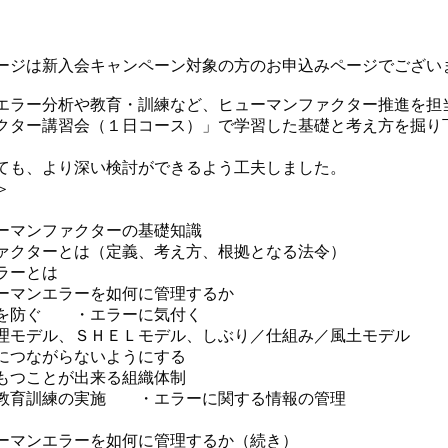
ージは新入会キャンペーン対象の方のお申込みページでござい
エラー分析や教育・訓練など、ヒューマンファクター推進を担
クター講習会（１日コース）」で学習した基礎と考え方を掘り
ても、より深い検討ができるよう工夫しました。
＞
ーマンファクターの基礎知識
ァクターとは（定義、考え方、根拠となる法令）
ラーとは
ーマンエラーを如何に管理するか
を防ぐ ・エラーに気付く
理モデル、ＳＨＥＬモデル、しぶり／仕組み／風土モデル
につながらないようにする
もつことが出来る組織体制
教育訓練の実施 ・エラーに関する情報の管理
ーマンエラーを如何に管理するか（続き）