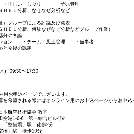
 ・正しい「しぶり」 ・予兆管理
ＳＨＥＬ分析、なぜなぜ分析など
度）グループによる討議及び発表
ＳＨＥＬ分析、何故なぜなぜ分析などグループ作業）
部分の各論
ーション ・チーム／風土管理 ・当事者
めと今後の課題
7(木) 09:30〜17:30
開催用お申込ページでございます。
講を希望される際にはオンライン用のお申込ページからお申込
日本航空技術協会 教室
空港1-6-6 第一綜合ビル4階
 「整備場」駅 徒歩2分
空橋」駅 徒歩10分