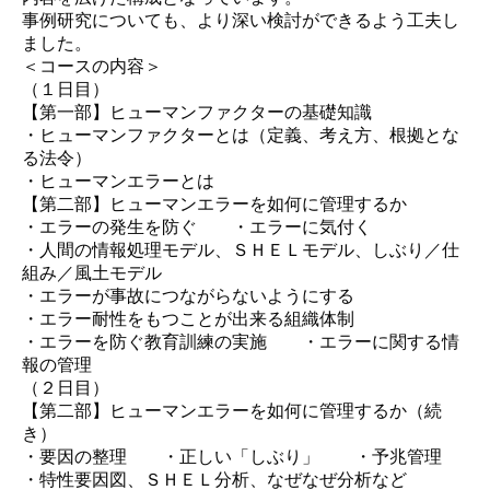
事例研究についても、より深い検討ができるよう工夫し
ました。
＜コースの内容＞
（１日目）
【第一部】ヒューマンファクターの基礎知識
・ヒューマンファクターとは（定義、考え方、根拠とな
る法令）
・ヒューマンエラーとは
【第二部】ヒューマンエラーを如何に管理するか
・エラーの発生を防ぐ ・エラーに気付く
・人間の情報処理モデル、ＳＨＥＬモデル、しぶり／仕
組み／風土モデル
・エラーが事故につながらないようにする
・エラー耐性をもつことが出来る組織体制
・エラーを防ぐ教育訓練の実施 ・エラーに関する情
報の管理
（２日目）
【第二部】ヒューマンエラーを如何に管理するか（続
き）
・要因の整理 ・正しい「しぶり」 ・予兆管理
・特性要因図、ＳＨＥＬ分析、なぜなぜ分析など