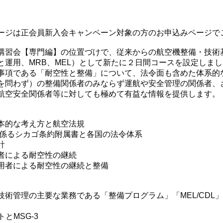
ージは正会員新入会キャンペーン対象の方のお申込みページで
講習会【専門編】の位置づけで、従来からの航空機整備・技術
と運用、MRB、MEL）として新たに２日間コースを設定しま
事項である「耐空性と整備」について、法令面も含めた体系的
を問わず）の整備関係者のみならず運航や安全管理の関係者、
航空安全関係者等に対しても極めて有益な情報を提供します。
本的な考え方と航空法規
に係るシカゴ条約附属書と各国の法令体系
計
者による耐空性の継続
用者による耐空性の継続と整備
技術管理の主要な業務である「整備プログラム」「MEL/CD
トとMSG-3