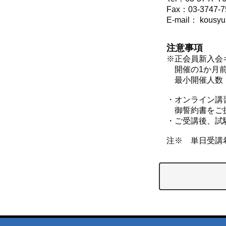
Fax：03-3747-7
E-mail： kou
注意事項
※正会員新入会
開催の1か月前
最小開催人数（
・オンライン講
御誓約書をご提
・ご受講後、試
注※ 単日受講