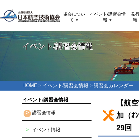
協会につい
イベント/講習会情
発
て
報
籍
▼
▼
イベント/講習会情報
HOME
>
イベント/講習会情報
> 講習会カレンダー
イベント/講習会情報
【航空
>
講習会情報
加（ｵ
29回
>
イベント情報