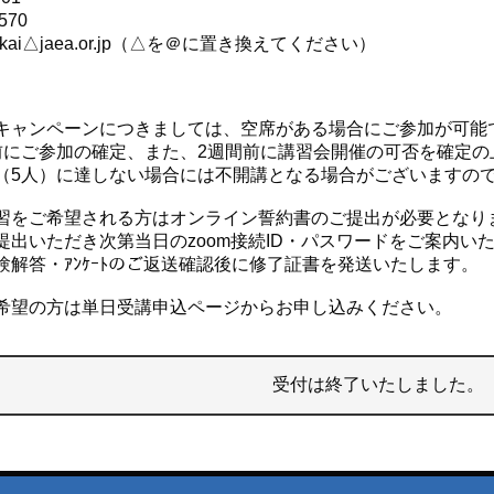
570
syukai△jaea.or.jp（△を＠に置き換えてください）
キャンペーンにつきましては、空席がある場合にご参加が可能
にご参加の確定、また、2週間前に講習会開催の可否を確定の
5人）に達しない場合には不開講となる場合がございますの
習をご希望される方はオンライン誓約書のご提出が必要となり
出いただき次第当日のzoom接続ID・パスワードをご案内い
験解答・ｱﾝｹｰﾄのご返送確認後に修了証書を発送いたします。
希望の方は単日受講申込ページからお申し込みください。
受付は終了いたしました。