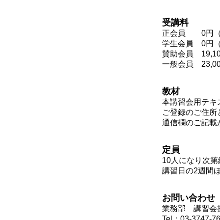
受講料
正会員 0円（
学生会員 0円
賛助会員 19,
一般会員 23,
教材
本講習会用テキ
ご登録のご住所
通信欄のご記載
定員
10人になり次
講習日の2週間
お問い合わせ
業務部 講習
Tel：03-3747-7