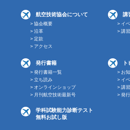
航空技術協会について
講
> 協会概要
> イ
> 沿革
> 講
> 定款
> アクセス
発行書籍
ト
> 発行書籍一覧
> お
> 立ち読み
> イ
> オンラインショップ
> 講
> 月刊航空技術最新号
> 発
学科試験能力診断テスト
無料お試し版