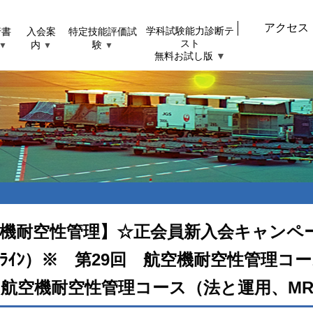
アクセス
行書
入会案
特定技能評価試
学科試験能力診断テ
スト
内
験
▼
▼
▼
無料お試し版
▼
機耐空性管理】☆正会員新入会キャンペー
ﾝﾗｲﾝ）※ 第29回 航空機耐空性管理コー
 航空機耐空性管理コース（法と運用、MR